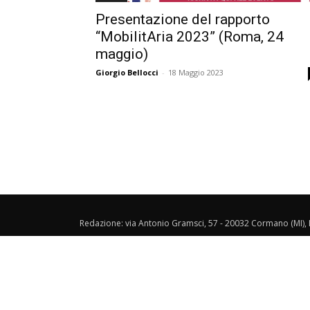
Presentazione del rapporto
“MobilitAria 2023” (Roma, 24
maggio)
Giorgio Bellocci
-
18 Maggio 2023
Redazione: via Antonio Gramsci, 57 - 20032 Cormano (MI), I