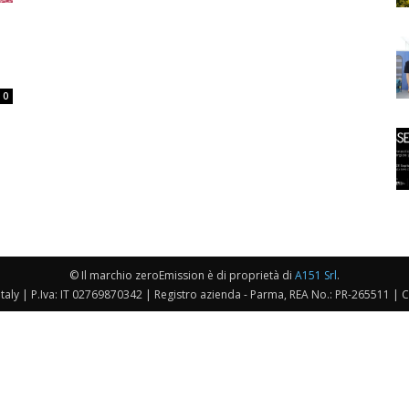
0
© Il marchio zeroEmission è di proprietà di
A151 Srl
.
taly | P.Iva: IT 02769870342 | Registro azienda - Parma, REA No.: PR-265511 | 