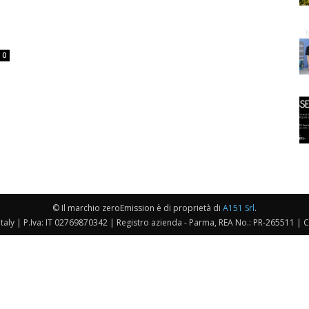
0
© Il marchio zeroEmission è di proprietà di
A151 Srl
.
taly | P.Iva: IT 02769870342 | Registro azienda - Parma, REA No.: PR-265511 | 