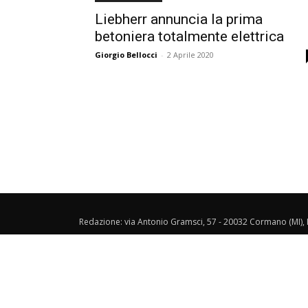
Liebherr annuncia la prima
betoniera totalmente elettrica
Giorgio Bellocci
-
2 Aprile 2020
Redazione: via Antonio Gramsci, 57 - 20032 Cormano (MI), I