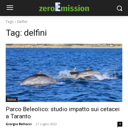
Tags
Delfini
Tag:
delfini
Eolico
Parco Beleolico: studio impatto sui cetacei
a Taranto
Giorgio Bellocci
-
21 Luglio 2022
0