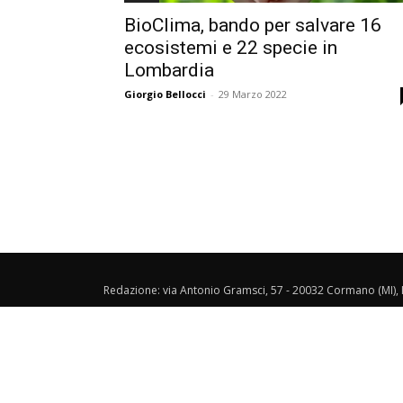
BioClima, bando per salvare 16
ecosistemi e 22 specie in
Lombardia
Giorgio Bellocci
-
29 Marzo 2022
Redazione: via Antonio Gramsci, 57 - 20032 Cormano (MI), I