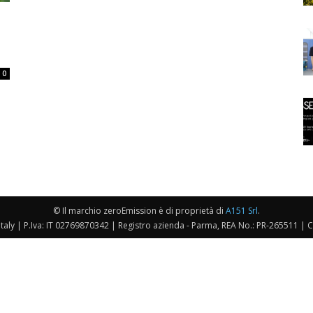
0
© Il marchio zeroEmission è di proprietà di
A151 Srl
.
taly | P.Iva: IT 02769870342 | Registro azienda - Parma, REA No.: PR-265511 | 