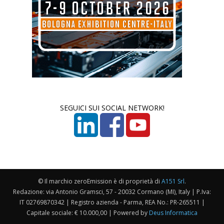
SEGUICI SUI SOCIAL NETWORK!
© Il marchio zeroEmission è di proprietà di
A151 Srl
.
Redazione: via Antonio Gramsci, 57 - 20032 Cormano (MI), Italy | P.Iva:
IT 02769870342 | Registro azienda - Parma, REA No.: PR-265511 |
Capitale sociale: € 10.000,00 | Powered by
Deus Informatica