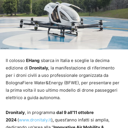
Il colosso
EHang
sbarca in Italia e sceglie la decima
edizione di
Dronitaly,
la manifestazione di riferimento
per i droni civili a uso professionale organizzata da
BolognaFiere Water&Energy (BFWE), per presentare per
la prima volta il suo ultimo modello di drone passeggeri
elettrico a guida autonoma.
Dronitaly
, in programma
dal 9 all’11 ottobre
2024
(
www.dronitaly.it
)
,
quest’anno infatti si amplia,
dedicando un’area alla “
Innovative Air Mobility &