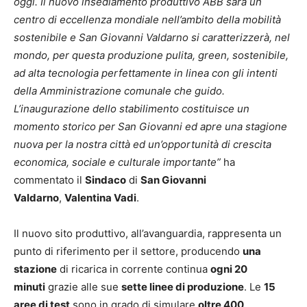
oggi. Il nuovo insediamento produttivo ABB sarà un
centro di eccellenza mondiale nell’ambito della mobilità
sostenibile e San Giovanni Valdarno si caratterizzerà, nel
mondo, per questa produzione pulita, green, sostenibile,
ad alta tecnologia perfettamente in linea con gli intenti
della Amministrazione comunale che guido.
L’inaugurazione dello stabilimento costituisce un
momento storico per San Giovanni ed apre una stagione
nuova per la nostra città ed un’opportunità di crescita
economica, sociale e culturale importante”
ha
commentato il
Sindaco
di
San Giovanni
Valdarno
,
Valentina Vadi
.
Il nuovo sito produttivo, all’avanguardia, rappresenta un
punto di riferimento per il settore, producendo
una
stazione
di ricarica in corrente continua
ogni 20
minuti
grazie alle sue
sette linee di produzione
. Le
15
aree di test
sono in grado di simulare
oltre 400